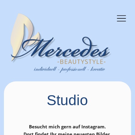
Home
Brautstylin
Angebote
Events
Galerie
Studio
Über mich
Feedback
Besucht mich gern auf Instagram.
Dort findet Ihr meine neuesten Bilder.
Kontakt